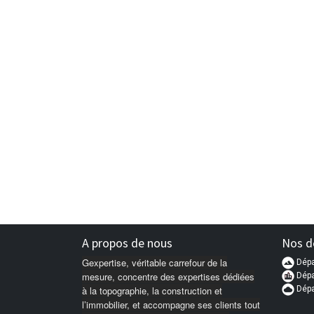
A propos de nous
Nos d
Gexpertise, véritable carrefour de la
Dépa
mesure, concentre des expertises dédiées
Dép
Dépa
à la topographie, la construction et
l’immobilier, et accompagne ses clients tout