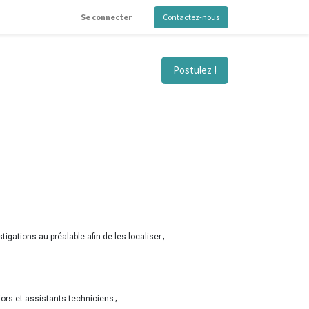
Se connecter
Contactez-nous
Postulez !
gations au préalable afin de les localiser ;
ors et assistants techniciens ;