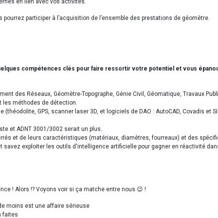
ernes en lien avec vos activités.
pourrez participer à l’acquisition de l’ensemble des prestations de géomètre.
quelques compétences clés pour faire ressortir votre potentiel et vous épanou
ment des Réseaux, Géomètre-Topographe, Génie Civil, Géomatique, Travaux Publi
t les méthodes de détection.
e (théodolite, GPS, scanner laser 3D, et logiciels de DAO : AutoCAD, Covadis et SI
oste et ADNT 3001/3002 serait un plus.
s et de leurs caractéristiques (matériaux, diamètres, fourreaux) et des spécific
t savez exploiter les outils d'intelligence artificielle pour gagner en réactivité
rence ! Alors !? Voyons voir si ça matche entre nous 😉 !
 de moins est une affaire sérieuse
 faites