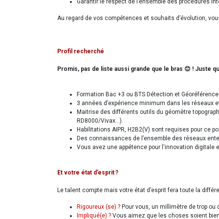
Garantir le respect de l’ensemble des procédures int
Au regard de vos compétences et souhaits d’évolution, vous 
Profil recherché
Promis, pas de liste aussi grande que le bras 😊 ! Juste 
Formation Bac +3 ou BTS Détection et Géoréférence
3 années d’expérience minimum dans les réseaux e
Maitrise des différents outils du géomètre topograph
RD8000/Vivax…).
Habilitations AIPR, H2B2(V) sont requises pour ce p
Des connaissances de l’ensemble des réseaux enterré
Vous avez une appétence pour l'innovation digitale e
Et votre état d’esprit ?
Le talent compte mais votre état d’esprit fera toute la diffé
Rigoureux (se) ?
Pour vous, un millimètre de trop ou
Impliqué(e) ?
Vous aimez que les choses soient bien