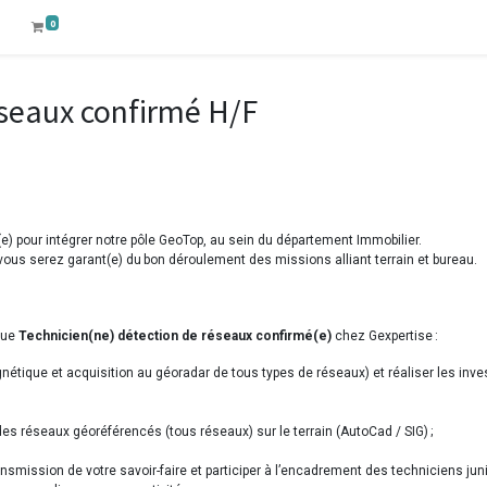
0
éseaux confirmé H/F
) pour intégrer notre pôle GeoTop, au sein du département Immobilier.
 vous serez garant(e) du bon déroulement des missions alliant terrain et bureau.
 que
Technicien(ne) détection de réseaux confirmé(e)
chez Gexpertise :
tique et acquisition au géoradar de tous types de réseaux) et réaliser les investi
des réseaux géoréférencés (tous réseaux) sur le terrain (AutoCad / SIG) ;
mission de votre savoir-faire et participer à l’encadrement des techniciens juni