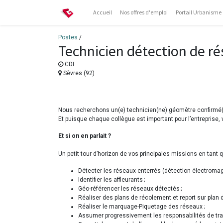
Accueil
Nos offres d'emploi
Portail Urbanisme
Postes
/
Technicien détection de r
CDI
Sèvres (92)
Nous recherchons un(e) technicien(ne) géomètre confirmé(e
Et puisque chaque collègue est important pour l’entreprise,
Et si on en parlait ?
Un petit tour d’horizon de vos principales missions en tant
Détecter les réseaux enterrés (détection électromagné
Identifier les affleurants ;
Géo-référencer les réseaux détectés ;
Réaliser des plans de récolement et report sur plan 
Réaliser le marquage-Piquetage des réseaux ;
Assumer progressivement les responsabilités de trans